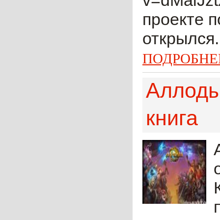
v=dMaiJzt
проекте п
открылся.
ПОДРОБНЕ
Аллоды
книга