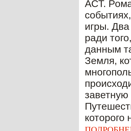
АСТ. Рома
событиях,
игры. Дв
ради того
данным т
Земля, к
многополь
происход
заветную
Путешест
которого н
ПОДРОБНЕ