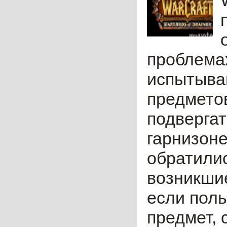
проблемах
испытыва
предметов
подвергат
гарнизоне
обратилис
возникшие
если поль
предмет, с