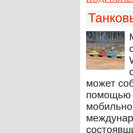
Танков
может со
помощью 
мобильно
междунар
состоявш