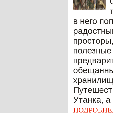
в него по
радостны
просторы,
полезные 
предварит
обещанны
хранилищ
Путешеств
Утанка, а 
ПОДРОБНЕ