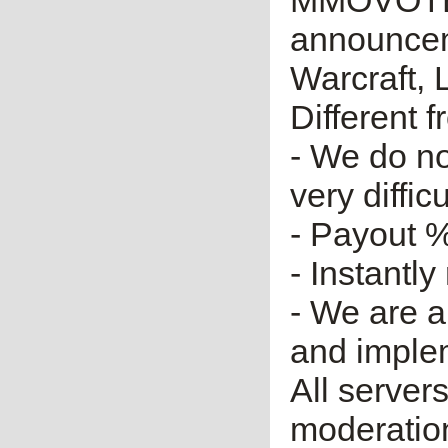
MMOVOTE.R
announceme
Warcraft, 
Different 
- We do no
very diffic
- Payout %
- Instantly
- We are a
and imple
All server
moderatio