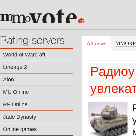
Rating servers
All news
MMORP
World of Warcraft
Lineage 2
Радиоу
Aion
увлека
MU Online
RF Online
Jade Dynasty
Online games