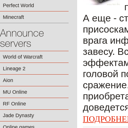
Perfect World
А еще - с
Minecraft
присоска
Announce
врага ин
servers
завесу. В
World of Warcraft
эффектами
Lineage 2
головой п
Aion
сражение.
MU Online
приобрета
RF Online
доведется
Jade Dynasty
ПОДРОБНЕ
Online games