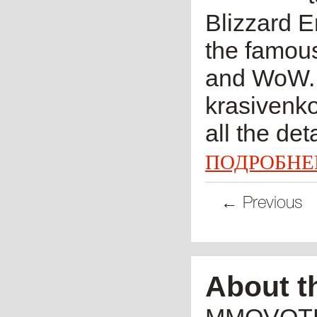
Blizzard E
the famous
and WoW. T
krasivenko 
all the det
ПОДРОБНЕ
← Previous
About t