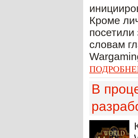
иницииро
Кроме ли
посетили 
словам г
Wargaming
ПОДРОБНЕ
В проц
разраб