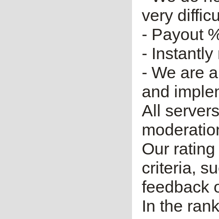
very diffic
- Payout %
- Instantly
- We are a
and imple
All server
moderatio
Our rating 
criteria, 
feedback o
In the ran