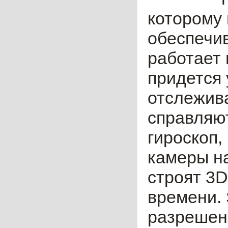
которому 
обеспечи
работает 
придется
отслежив
справляют
гироскоп,
камеры на
строят 3
времени.
разрешени