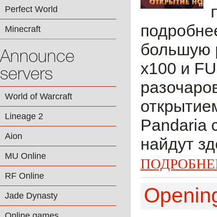
Perfect World
подробнее
Minecraft
большую 
Announce
х100 и FU
servers
разочаров
World of Warcraft
открытием
Lineage 2
Pandaria 
Aion
найдут зд
MU Online
ПОДРОБНЕ
RF Online
Opening
Jade Dynasty
Online games