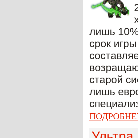
лишь 10% 
срок игр
составляе
возращают
старой с
лишь евро
специализ
ПОДРОБНЕ
Ультра