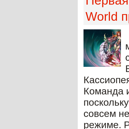
Первая
World п
Кассиопея
Команда и
поскольку
совсем не
режиме. 