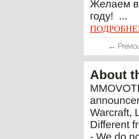
Желаем в
году! ...
ПОДРОБНЕ
← Previo
About t
MMOVOTE.R
announceme
Warcraft, 
Different 
- We do no