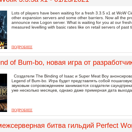
Lots of players have been waiting for a fresh 3.3.5 x1 at WoW Cir
other expansion servers and some other barriers. Now all the p
announce new Logon server. What is waiting for you at our fresh 
measured levelling with basic rates like on retail servers of past t
ПОДРОБНЕЕ
nd of Bum-bo, новая игра от разработчик
Создатели The Binding of Isaac и Super Meat Boy анонсиров
Legend of Bum-bo. Игра будет представлять собой пошагову
звуковым сопровождением занимаются создатели саундтрека T
уже несколько месяцев, однако даже примерная дата выхода 
ПОДРОБНЕЕ
ежсерверная битва гильдий Perfect Wor