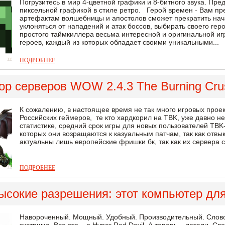
Погрузитесь в мир 4-цветной графики и 8-битного звука. Пр
пиксельной графикой в стиле ретро. Герой времен - Вам пре
артефактам волшебницы и апостолов сможет прекратить нач
уклоняться от нападений и атак боссов, выбирать своего гер
простого таймкиллера весьма интересной и оригинальной иг
героев, каждый из которых обладает своими уникальными...
ПОДРОБНЕЕ
ор серверов WOW 2.4.3 The Burning Cru
К сожалению, в настоящее время не так много игровых прое
Российских геймеров, те кто хардкорил на TBK, уже давно н
статистике, средний срок игры для новых пользователей TBK
которых они возращаются к казуальным патчам, так как отвы
актуальны лишь европейские фришки бк, так как их сервера 
ПОДРОБНЕЕ
ысокие разрешения: этот компьютер для
Навороченный. Мощный. Удобный. Производительный. Слов