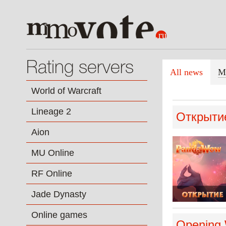
Rating servers
All news
M
World of Warcraft
Lineage 2
Открытие
Aion
MU Online
RF Online
Jade Dynasty
Online games
Opening 