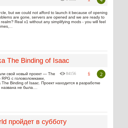
cle, but we could not afford to launch it because of opening
roblems are gone, servers are opened and we are ready to
realm? Real x1 without any simplifying mods - you will feel
imes,...
а The Binding of Isaac
2
али свой новый проект — The
84156
6
ю RPG с головоломками,
he Binding of Isaac. Проект находится в разработке
названа не была....
ld пройдет в субботу