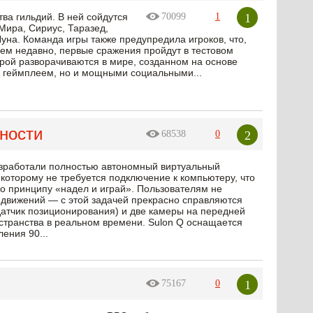
1
ва гильдий. В ней сойдутся
70099
1
Мира, Сириус, Таразед,
уна. Команда игры также предупредила игроков, что,
всем недавно, первые сражения пройдут в тестовом
рой разворачиваются в мире, созданном на основе
м геймплеем, но и мощными социальными...
ности
2
68538
0
разработали полностью автономный виртуальный
которому не требуется подключение к компьютеру, что
о принципу «надел и играй». Пользователям не
 движений — с этой задачей прекрасно справляются
датчик позиционирования) и две камеры на передней
остранства в реальном времени. Sulon Q оснащается
ения 90...
1
75167
0