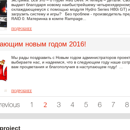
экстрима. Все это – о Hyper Red Devil. А теперь – детали. 
выдает благодаря новому наибыстрейшему четырехядерному 
охлаждающемуся с помощью модуля Hydro Series H80i GT) и
загрузить систему и игры? Без проблем - производитель пр
RAID 0. Материнка в компе Rampage...
ПОДРОБНЕЕ
пающим новым годом 2016!
Мы рады поздравить с Новым годом администраторов проекто
выбираете нас, и надеемся, что в следующем году наше со
вам процветания и благополучия в наступающем году! ...
ПОДРОБНЕЕ
2
evious
1
3
4
5
6
7
8
project