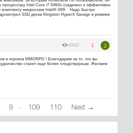
Свой максимум, за который полюбили ПК пользователи, он
процессору Intel Core i7 5960x (надежно и эффективно
 комплекту микросхем Intel® X99. Надо быстро
едусмотрел SSD диски Kingston HyperX Savage в режиме
2
63322
1
в и игроков MMORPG ! Благодарим за то, что вы
трудничество станет еще более плодотворным. Желаем
…
9
109
110
Next →