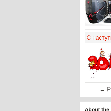
С насту
← Pr
About the 