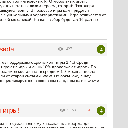
едлагаю три интересных RPG мобильных игры с
дстоит стать великим героем, который благодаря
авшуюся войну. В процессе игры вам придется
оя с уникальными характеристиками. Игра отличается от
ровой механикой. На ваш выбор будет аж 16 разных
sade
4
142711
1
ктов поддерживающих клиент игры 2.4.3 Среди
е играют в игры и лишь 10% продолжают играть. По
-реалмов составляет в среднем 1-2 месяца, после
кли от старой системы WoW. По большому счету,
специализируются в основном на одном патче wow и...
 игры!
4
71153
4
ом, по-сумасшедшему классная платформа для