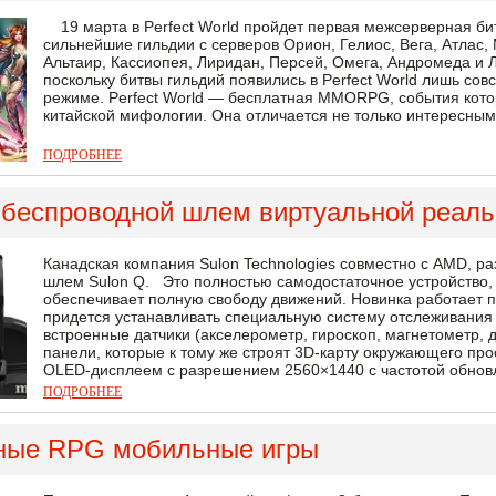
19 марта в Perfect World пройдет первая межсерверная бит
сильнейшие гильдии с серверов Орион, Гелиос, Вега, Атлас, 
Альтаир, Кассиопея, Лиридан, Персей, Омега, Андромеда и Л
поскольку битвы гильдий появились в Perfect World лишь со
режиме. Perfect World — бесплатная MMORPG, события кото
китайской мифологии. Она отличается не только интересны
ПОДРОБНЕЕ
: беспроводной шлем виртуальной реаль
Канадская компания Sulon Technologies совместно с AMD, 
шлем Sulon Q. Это полностью самодостаточное устройство, 
обеспечивает полную свободу движений. Новинка работает п
придется устанавливать специальную систему отслеживания
встроенные датчики (акселерометр, гироскоп, магнетометр, 
панели, которые к тому же строят 3D-карту окружающего пр
OLED-дисплеем с разрешением 2560×1440 с частотой обновл
ПОДРОБНЕЕ
ные RPG мобильные игры