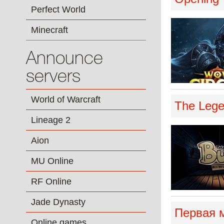
Perfect World
Minecraft
Announce
servers
World of Warcraft
The Lege
Lineage 2
Aion
MU Online
RF Online
Jade Dynasty
Первая м
Online games