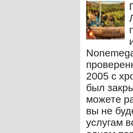
Nonemega
проверен
2005 с хр
был закры
можете ра
вы не бу
услугам в