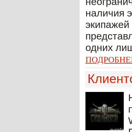
неогранич
наличия э
экипажей 
представл
одних лиш
ПОДРОБНЕ
Клиентс