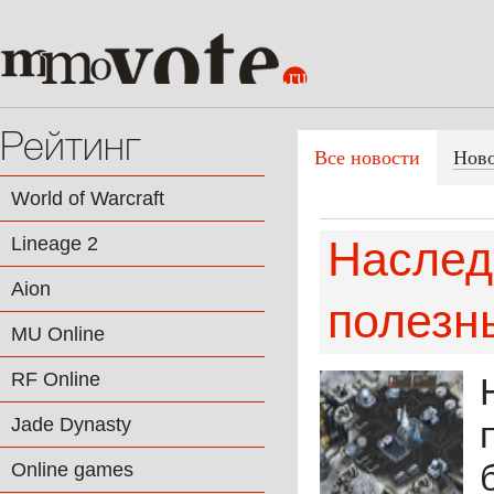
Рейтинг
Все новости
Нов
World of Warcraft
Lineage 2
Наслед
Aion
полезн
MU Online
RF Online
Jade Dynasty
Online games