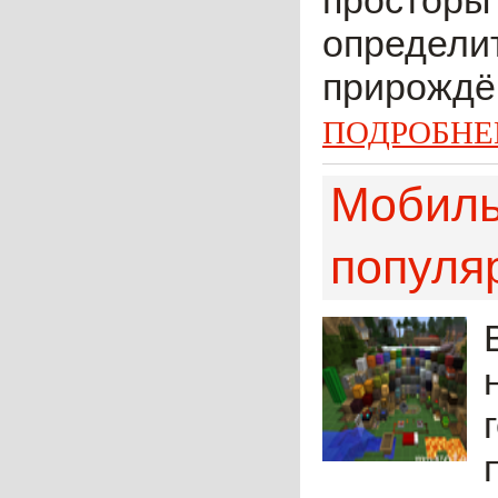
просторы 
определит
прирождён
ПОДРОБНЕ
Мобиль
популя