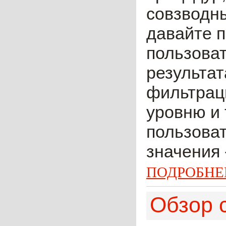
совзводны
давайте 
пользова
результат
фильтраци
уровню и 
пользова
значения -
ПОДРОБНЕ
Обзор с