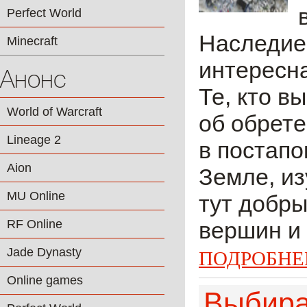
Perfect World
Наследие 
Minecraft
интересна
Анонс
Те, кто в
World of Warcraft
об обрет
Lineage 2
в постапо
Aion
Земле, из
MU Online
тут добры
RF Online
вершин и 
Jade Dynasty
ПОДРОБНЕ
Online games
Выбира