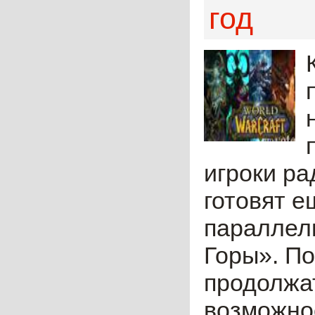
год
игроки ра
готовят е
параллел
Горы». По
продолжат
возможнос