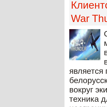
Клиент
War Th
является 
белорусск
вокруг эк
техника д