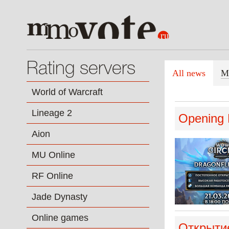
Rating servers
All news
M
World of Warcraft
Lineage 2
Opening D
Aion
MU Online
RF Online
Jade Dynasty
Online games
Открытие