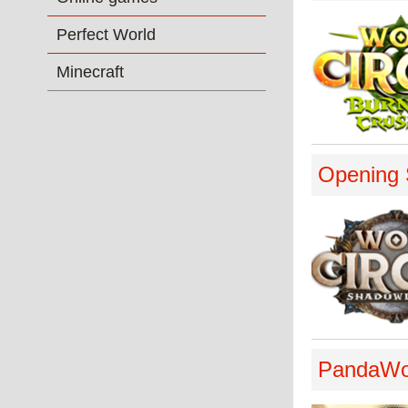
Perfect World
Minecraft
Opening 
PandaWoW