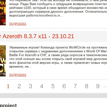
что пережили там? Или Вы вообще не понимаете, о чем речь
конца. Рады Вам сообщить о грядущем возвращение поистин
рейтами х100, который в свое время объединил множество и
долгоиграющих серверов данного дополнения. Отличительно
выросшая работоспособность и...
ПОДРОБНЕЕ
r Azeroth 8.3.7 x11 - 23.10.21
Уважаемые игроки! Команда проекта WoWCircle на протяже
открытии сервера с недавними дополнениями к World Of Warc
Battle For Azeroth в СНГ, а также ряда опросов в тематически
что этой осенью мы хотим открыть свой игровой мир дополнен
всех фанатов этой версии игры, а также привлечет новых игр
времени, не...
ПОДРОБНЕЕ
1
2
3
4
5
6
7
8
9
project