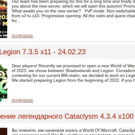
Our team has been preparing for this for a long time and finally 
you about the new server, which we will open this autumn! Promo L
What awaits you on the new server? PvP mode. Non-switchable, n
from х3 to х10. Progressive opening. All the raids and quest chain
for...
ПОДРОБНЕЕ
egion 7.3.5 x11 - 24.02.23
Dear players! Recently we promised to open a new World of Warc
of 2023, we chose between Shadowlands and Legion. Considerin
contesting for our current BfA realm, we decided to work on Legio
We started preparing Legion from the beginning of 2022. If you ha
ПОДРОБНЕЕ
ние легендарного Cataclysm 4.3.4 x100 
Вы помните, как начинали играть в World Of Warcraft: Catac