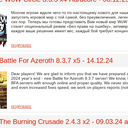
Многие игроки ждали чего-то по-настоящему нового для наш
запустить игровой мир с той самой, без преувеличения, леге
сих пор. Теперь мы готовы представить Вам новый мир WoW Ci
станет опциональный режим «Без права на ошибку», активиро
каждое ваше решение имеет вес, каждый бой требует концент
ПОДРОБНЕЕ
attle For Azeroth 8.3.7 x5 - 14.12.24
Dear players! We are glad to inform you that we have prepared a 
2024 year's end - new Battle for Azeroth 8.3.7 server! We know,
BFA servers with enough online and proper quality. We never sto
and even increased fixes speed, we work on players reports (not 
ПОДРОБНЕЕ
The Burning Crusade 2.4.3 x2 - 09.03.24 