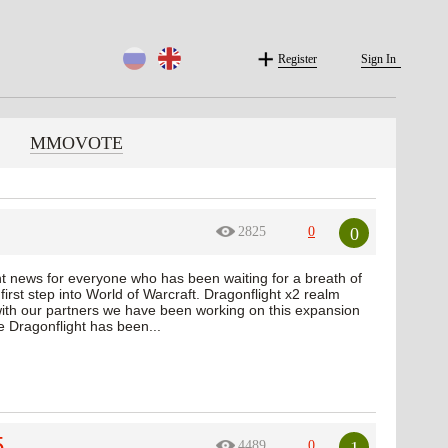
Register
Sign In
MMOVOTE
0
2825
0
t news for everyone who has been waiting for a breath of
irst step into World of Warcraft. Dragonflight x2 realm
with our partners we have been working on this expansion
ime Dragonflight has been...
5
1
4489
0