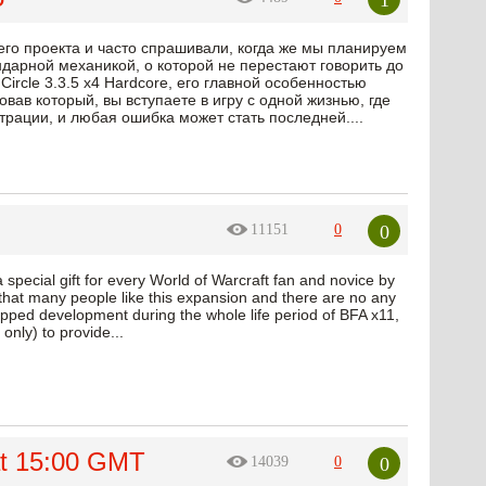
его проекта и часто спрашивали, когда же мы планируем
ндарной механикой, о которой не перестают говорить до
rcle 3.3.5 x4 Hardcore, его главной особенностью
вав который, вы вступаете в игру с одной жизнью, где
рации, и любая ошибка может стать последней....
0
11151
0
special gift for every World of Warcraft fan and novice by
 that many people like this expansion and there are no any
pped development during the whole life period of BFA x11,
only) to provide...
at 15:00 GMT
0
14039
0