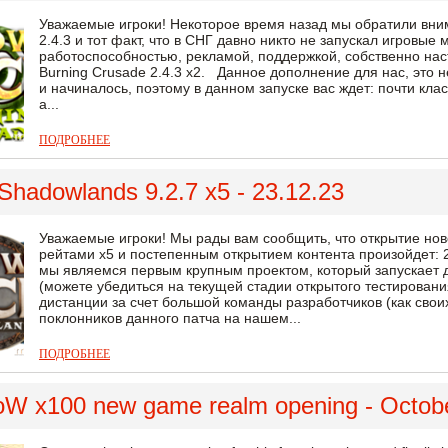
Уважаемые игроки! Некоторое время назад мы обратили вни
2.4.3 и тот факт, что в СНГ давно никто не запускал игровы
работоспособностью, рекламой, поддержкой, собственно нас
Burning Crusade 2.4.3 x2. Данное дополнение для нас, это н
и начиналось, поэтому в данном запуске вас ждет: почти кла
а...
ПОДРОБНЕЕ
Shadowlands 9.2.7 x5 - 23.12.23
Уважаемые игроки! Мы рады вам сообщить, что открытие нов
рейтами х5 и постепенным открытием контента произойдет: 2
мы являемся первым крупным проектом, который запускает д
(можете убедиться на текущей стадии открытого тестирован
дистанции за счет большой команды разработчиков (как своих
поклонников данного патча на нашем...
ПОДРОБНЕЕ
 x100 new game realm opening - Octobe