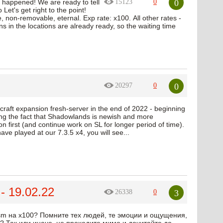
0
it happened! We are ready to tell
15123
0
et's get right to the point!
on-removable, eternal. Exp rate: х100. All other rates -
s in the locations are already ready, so the waiting time
0
20297
0
raft expansion fresh-server in the end of 2022 - beginning
g the fact that Shadowlands is newish and more
n first (and continue work on SL for longer period of time).
ve played at our 7.3.5 x4, you will see...
- 19.02.22
3
26338
0
lysm на х100? Помните тех людей, те эмоции и ощущения,