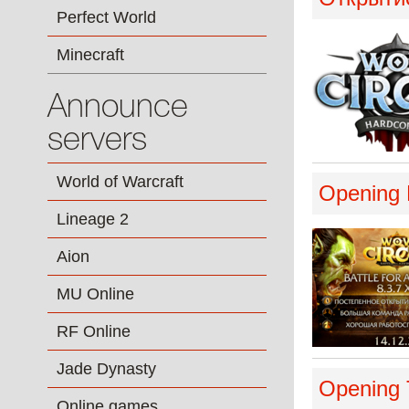
Perfect World
Minecraft
Announce
servers
World of Warcraft
Opening B
Lineage 2
Aion
MU Online
RF Online
Jade Dynasty
Opening 
Online games