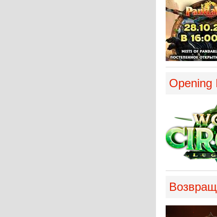
Opening L
Возвраще