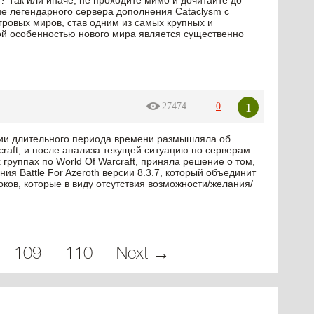
? Так или иначе, не проходите мимо и дочитайте до
е легендарного сервера дополнения Cataclysm с
гровых миров, став одним из самых крупных и
й особенностью нового мира является существенно
1
27474
0
нии длительного периода времени размышляла об
raft, и после анализа текущей ситуацию по серверам
х группах по World Of Warcraft, приняла решение о том,
ия Battle For Azeroth версии 8.3.7, который объединит
оков, которые в виду отсутствия возможности/желания/
…
109
110
Next →