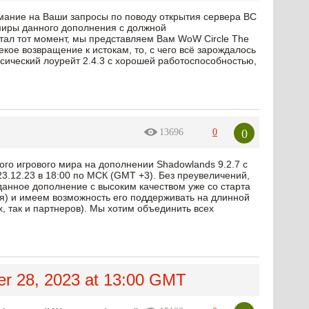
мание на Ваши запросы по поводу открытия сервера BC
е миры данного дополнения с должной
тал тот момент, мы представляем Вам WoW Circle The
екое возвращение к истокам, то, с чего всё зарождалось
ссический лоурейт 2.4.3 с хорошей работоспособностью,
0
13696
0
ого игрового мира на дополнении Shadowlands 9.2.7 с
3.12.23 в 18:00 по МСК (GMT +3). Без преувеличений,
анное дополнение с высоким качеством уже со старта
ия) и имеем возможность его поддерживать на длинной
, так и партнеров). Мы хотим объединить всех
r 28, 2023 at 13:00 GMT